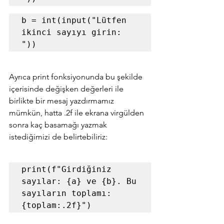
b = int(input("Lütfen 
ikinci sayıyı girin: 
"))
Ayrıca print fonksiyonunda bu şekilde 
içerisinde değişken değerleri ile 
birlikte bir mesaj yazdırmamız 
mümkün, hatta .2f ile ekrana virgülden 
sonra kaç basamağı yazmak 
istediğimizi de belirtebiliriz: 
print(f"Girdiğiniz 
sayılar: {a} ve {b}. Bu 
sayıların toplamı: 
{toplam:.2f}")