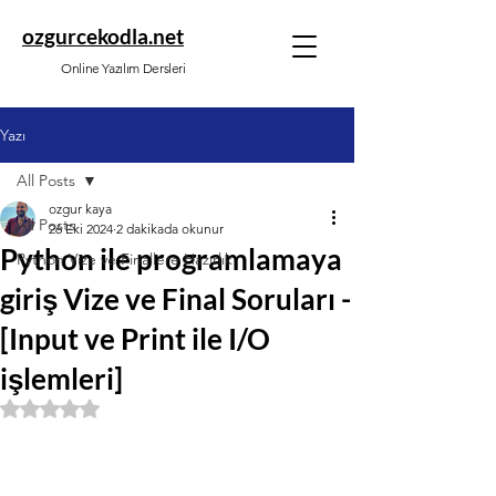
ozgurcekodla.net
Online Yazılım Dersleri
Yazı
All Posts
ozgur kaya
All Posts
26 Eki 2024
2 dakikada okunur
Python ile programlamaya
Python Vize ve Finallere Hazırlık
giriş Vize ve Final Soruları -
[Input ve Print ile I/O
işlemleri]
5 üzerinden NaN yıldız