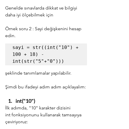
Genelde sınavlarda dikkat ve bilgiyi 
daha iyi ölçebilmek için 
Örnek soru 2 : Sayi değişkenini hesap 
edin.
sayi = str((int("10") + 
100 + 18) - 
int(str("5"+"0")))
şeklinde tanımlamalar yapılabilir. 
Şimdi bu ifadeyi adım adım açıklayalım:
int("10")
İlk adımda, "10" karakter dizisini 
int fonksiyonunu kullanarak tamsayıya 
çeviriyoruz: