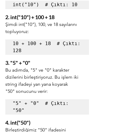
int("10")  # Çıktı: 10
2. int("10") + 100 + 18
Şimdi int("10"), 100, ve 18 sayılarını 
topluyoruz:
10 + 100 + 18  # Çıktı: 
128
3. "5" + "0"
Bu adımda, "5" ve "0" karakter 
dizilerini birleştiriyoruz. Bu işlem iki 
string ifadeyi yan yana koyarak 
"50" sonucunu verir:
"5" + "0"  # Çıktı: 
"50"
4. int("50")
Birleştirdiğimiz "50" ifadesini 