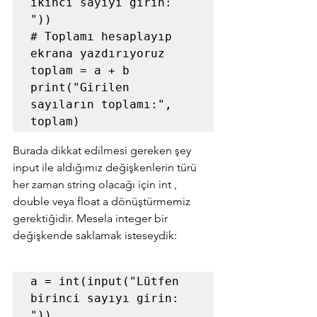
ikinci sayıyı girin: 
"))

# Toplamı hesaplayıp 
ekrana yazdırıyoruz

toplam = a + b

print("Girilen 
sayıların toplamı:", 
toplam)
Burada dikkat edilmesi gereken şey 
input ile aldığımız değişkenlerin türü 
her zaman string olacağı için int , 
double veya float a dönüştürmemiz 
gerektiğidir. Mesela integer bir 
değişkende saklamak isteseydik:
a = int(input("Lütfen 
birinci sayıyı girin: 
"))